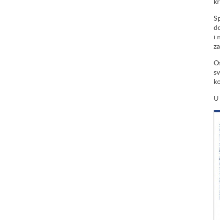
kr
Sp
do
i 
za
Os
sv
ko
U 