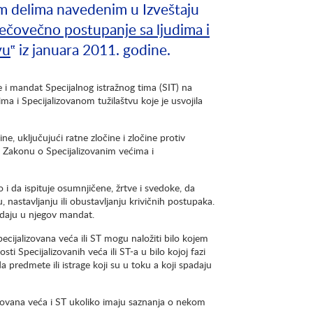
nim delima navedenim u Izveštaju
ečovečno postupanje sa ljudima i
vu
‟ iz januara 2011. godine.
 i mandat Specijalnog istražnog tima (SIT) na
a i Specijalizovanom tužilaštvu koje je usvojila
e, uključujući ratne zločine i zločine protiv
u Zakonu o Specijalizovanim većima i
 i da ispituje osumnjičene, žrtve i svedoke, da
, nastavljanju ili obustavljanju krivičnih postupaka.
padaju u njegov mandat.
ijalizovana veća ili ST mogu naložiti bilo kojem
ti Specijalizovanih veća ili ST-a u bilo kojoj fazi
predmete ili istrage koji su u toku a koji spadaju
izovana veća i ST ukoliko imaju saznanja o nekom