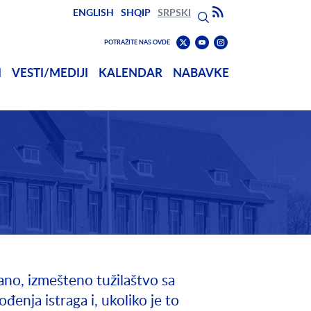
Search
Subscribe to RSS
ENGLISH
SHQIP
SRPSKI
Претрага
Pronađite
Find
POTRAŽITE NAS OVDE
nas
us
Pronađite
I
VESTI/MEDIJI
KALENDAR
NABAVKE
na
on
nas
Youtube
Instagram
na
Twitter
vano, izmešteno tužilaštvo sa
enja istraga i, ukoliko je to