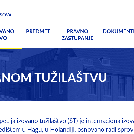
OVANO
PREDMETI
PRAVNO
DOKUMENT
TVO
ZASTUPANJE
VANOM TUŽILAŠTVU
pecijalizovano tužilaštvo (ST) je internacionalizo
edištem u Hagu, u Holandiji, osnovano radi sprovođ