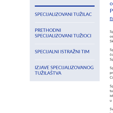
o
P
SPECIJALIZOVANI TUŽILAC
n
PRETHODNI
Sp
SPECIJALIZOVANI TUŽIOCI
o
Sk
Sp
SPECIJALNI ISTRAŽNI TIM
čo
Sp
IZJAVE SPECIJALIZOVANOG
Sp
TUŽILAŠTVA
pr
Ci
Sp
tu
is
u 
Sv