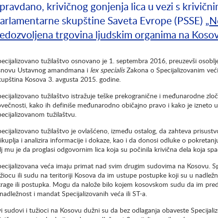
pravdano, krivičnog gonjenja lica u vezi s krivič
arlamentarne skupštine Saveta Evrope (PSSE) „
N
edozvoljena trgovina ljudskim organima na Koso
ecijalizovano tužilaštvo osnovano je 1. septembra 2016, preuzevši osoblje
snovu Ustavnog amandmana i
lex specialis
Zakona o Specijalizovanim većim
upština Kosova 3. avgusta 2015. godine.
ecijalizovano tužilaštvo istražuje teške prekogranične i međunarodne zločin
večnosti, kako ih definiše međunarodno običajno pravo i kako je izneto 
ecijalizovanom tužilaštvu.
ecijalizovano tužilaštvo je ovlašćeno, između ostalog, da zahteva prisustvo
ikuplja i analizira informacije i dokaze, kao i da donosi odluke o pokretanju
lj mu je da proglasi odgovornim lica koja su počinila krivična dela koja s
ecijalizovana veća imaju primat nad svim drugim sudovima na Kosovu. Spec
žiocu ili sudu na teritoriji Kosova da im ustupe postupke koji su u nadležnos
trage ili postupka. Mogu da nalože bilo kojem kosovskom sudu da im preda 
nadležnost i mandat Specijalizovanih veća ili ST-a.
i sudovi i tužioci na Kosovu dužni su da bez odlaganja obaveste Specijal