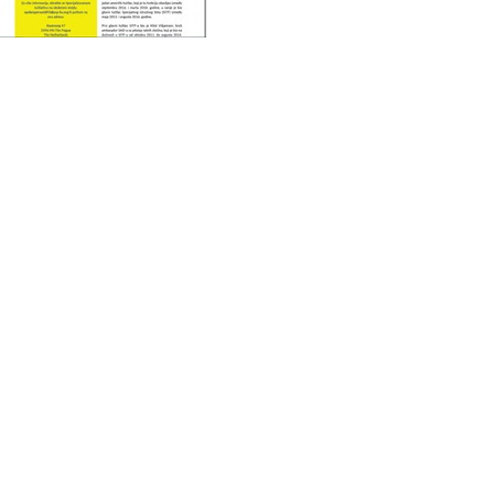
Office
Komentari o našem veb sajtu
Kontak