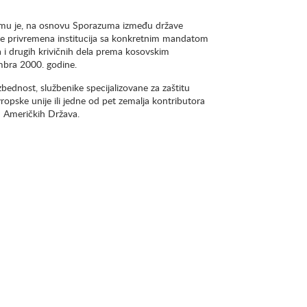
a mu je, na osnovu Sporazuma između države
 je privremena institucija sa konkretnim mandatom
na i drugih krivičnih dela prema kosovskim
mbra 2000. godine.
bezbednost, službenike specijalizovane za zaštitu
ropske unije ili jedne od pet zemalja kontributora
ih Američkih Država.