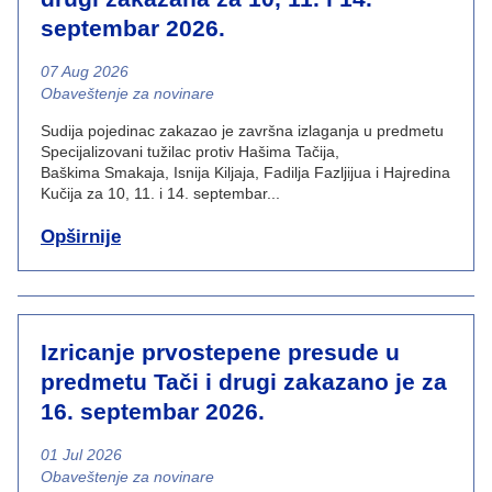
septembar 2026.
07 Aug 2026
News category
Obaveštenje za novinare
Sudija pojedinac zakazao je završna izlaganja u predmetu
Specijalizovani tužilac protiv Hašima Tačija,
Baškima Smakaja, Isnija Kiljaja, Fadilja Fazljijua i Hajredina
Kučija za 10, 11. i 14. septembar...
Opširnije
Izricanje prvostepene presude u
predmetu Tači i drugi zakazano je za
16. septembar 2026.
01 Jul 2026
News category
Obaveštenje za novinare