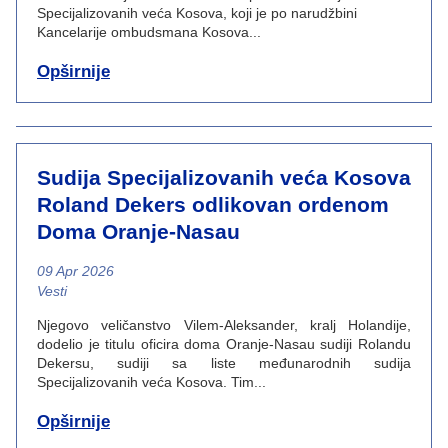
Specijalizovanih veća Kosova, koji je po narudžbini
Kancelarije ombudsmana Kosova...
Opširnije
Sudija Specijalizovanih veća Kosova
Roland Dekers odlikovan ordenom
Doma Oranje-Nasau
09 Apr 2026
News category
Vesti
Njegovo veličanstvo Vilem-Aleksander, kralj Holandije,
dodelio je titulu oficira doma Oranje-Nasau sudiji Rolandu
Dekersu, sudiji sa liste međunarodnih sudija
Specijalizovanih veća Kosova. Tim...
Opširnije