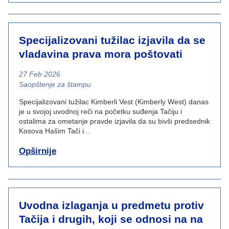
Specijalizovani tužilac izjavila da se
vladavina prava mora poštovati
27 Feb 2026
News category
Saopštenje za štampu
Specijalizovani tužilac Kimberli Vest (Kimberly West) danas
je u svojoj uvodnoj reči na početku suđenja Tačiju i
ostalima za ometanje pravde izjavila da su bivši predsednik
Kosova Hašim Tači i...
Opširnije
Uvodna izlaganja u predmetu protiv
Tačija i drugih, koji se odnosi na na