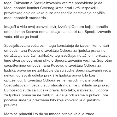
toga, Zakonom o Specijalizovanim većima predviđeno je da
Međunarodni komitet Crvenog krsta prati i vrši inspekciju
pritvorskog objekta kako bi se obezbedilo poštovanje najviših
međunarodnih standarda.
Imajući u vidu ovaj ustavni okvir, izveštaj Odbora koji je naručio
ombudsman Kosova nema uticaja na sudski rad Specijalizovanih
veća, niti će ga imati.
Specijalizovana veća osim toga konstatuju da izvesni komentari
ombudsmana Kosova o izveštaju Odbora za ljudska prava ne
odražavaju sadržaj i zaključke tog izveštaja, netačno ih prikazuju i
time stvaraju pogrešnu sliku o Specijalizovanim većima. Suprotno
saopštenjima ombudsmana Kosova, u izveštaju Odbora za
ljudska prava se ne zaključuje da su sudije Specijalizovanih veća
nekom od svojih odluka prekršile ljudska prava bilo kog
optuženog. U izveštaju Odbora se ne navodi ni da je praksa
Specijalizovanih veća u suprotnosti ili da nije u skladu sa praksom
Evropskog suda za ljudska prava. Isto tako, u izveštaju Odbora
za ljudska prava se ne zaključuje da je odlukama o pritvoru pre
početka suđenja prekršena bilo koja konvencija o ljudskim
pravima.
Mora se primetiti i to da su mnoga pitanja koja je izneo