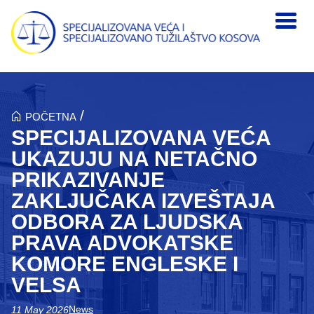
Skip to main content
/
POČETNA
SPECIJALIZOVANA VEĆA
UKAZUJU NA NETAČNO
PRIKAZIVANJE
ZAKLJUČAKA IZVEŠTAJA
ODBORA ZA LJUDSKA
PRAVA ADVOKATSKE
KOMORE ENGLESKE I
VELSA
News
11 May 2026