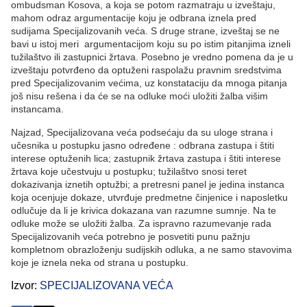
ombudsman Kosova, a koja se potom razmatraju u izveštaju,
mahom odraz argumentacije koju je odbrana iznela pred
sudijama Specijalizovanih veća. S druge strane, izveštaj se ne
bavi u istoj meri argumentacijom koju su po istim pitanjima izneli
tužilaštvo ili zastupnici žrtava. Posebno je vredno pomena da je u
izveštaju potvrđeno da optuženi raspolažu pravnim sredstvima
pred Specijalizovanim većima, uz konstataciju da mnoga pitanja
još nisu rešena i da će se na odluke moći uložiti žalba višim
instancama.
Najzad, Specijalizovana veća podsećaju da su uloge strana i
učesnika u postupku jasno određene : odbrana zastupa i štiti
interese optuženih lica; zastupnik žrtava zastupa i štiti interese
žrtava koje učestvuju u postupku; tužilaštvo snosi teret
dokazivanja iznetih optužbi; a pretresni panel je jedina instanca
koja ocenjuje dokaze, utvrđuje predmetne činjenice i naposletku
odlučuje da li je krivica dokazana van razumne sumnje. Na te
odluke može se uložiti žalba. Za ispravno razumevanje rada
Specijalizovanih veća potrebno je posvetiti punu pažnju
kompletnom obrazloženju sudijskih odluka, a ne samo stavovima
koje je iznela neka od strana u postupku.
Izvor
SPECIJALIZOVANA VEĆA