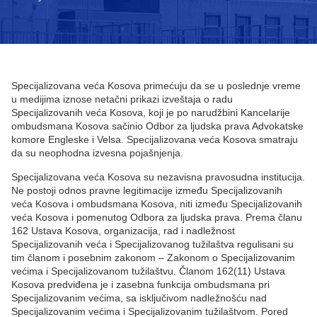
Specijalizovana veća Kosova primećuju da se u poslednje vreme
u medijima iznose netačni prikazi izveštaja o radu
Specijalizovanih veća Kosova, koji je po narudžbini Kancelarije
ombudsmana Kosova sačinio Odbor za ljudska prava Advokatske
komore Engleske i Velsa. Specijalizovana veća Kosova smatraju
da su neophodna izvesna pojašnjenja.
Specijalizovana veća Kosova su nezavisna pravosudna institucija.
Ne postoji odnos pravne legitimacije između Specijalizovanih
veća Kosova i ombudsmana Kosova, niti između Specijalizovanih
veća Kosova i pomenutog Odbora za ljudska prava. Prema članu
162 Ustava Kosova, organizacija, rad i nadležnost
Specijalizovanih veća i Specijalizovanog tužilaštva regulisani su
tim članom i posebnim zakonom – Zakonom o Specijalizovanim
većima i Specijalizovanom tužilaštvu. Članom 162(11) Ustava
Kosova predviđena je i zasebna funkcija ombudsmana pri
Specijalizovanim većima, sa isključivom nadležnošću nad
Specijalizovanim većima i Specijalizovanim tužilaštvom. Pored